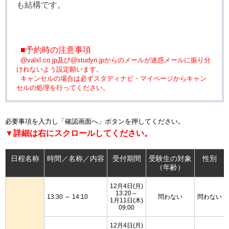
も結構です。
■予約時の注意事項
@valxl.co.jp及び@studyn.jpからのメールが迷惑メールに振り分
けれないよう設定願います。
キャンセルの場合は必ずスタディナビ・マイページからキャン
セルの処理を行ってください。
必要事項を入力し「確認画面へ」ボタンを押してください。
▼詳細は右にスクロールしてください。
日程名称
時間／名称／内容
受付期間
受験生の対象
性別
（年齢）
12月4日(月)
13:20～
13:30 ～ 14:10
問わない
問わない
1月11日(木)
09:00
12月4日(月)