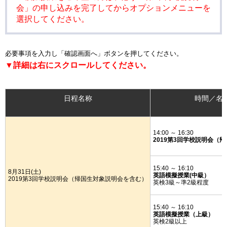
会」の申し込みを完了してからオプションメニューを
選択してください。
必要事項を入力し「確認画面へ」ボタンを押してください。
▼詳細は右にスクロールしてください。
日程名称
時間／名
14:00 ～ 16:30
2019第3回学校説明会（
15:40 ～ 16:10
8月31日(土)
英語模擬授業(中級）
2019第3回学校説明会（帰国生対象説明会を含む）
英検3級～準2級程度
15:40 ～ 16:10
英語模擬授業（上級）
英検2級以上