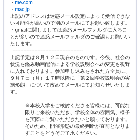
・
me.com
・
mac.jp
上記のアドレスは迷惑メール設定によって受信できな
い可能性が高いので別のメールにてお願い致します。
・gmailに関しましては迷惑メールフォルダに入るこ
とが多いので迷惑メールフォルダのご確認もお願いい
たします｡
---------------------------------------------
上記予定は８月１２日現在のものです。今後、社会の
状況を鑑み動画配信による学校説明会への変更も視野
に入れております。参加申し込みをされた方全員に、
９月７日（月）１７時以降に「第２回学校説明会の実
施形態」について改めてメールにてお知らせいたしま
す。
※本校入学をご検討くださる皆様には、可能な
限りご来校いただき、学校全体の雰囲気、様子
を実際にご覧いただきたいと願っております。
そのため、開催形態の最終判断が直前となりま
すことをどうぞご了承ください。