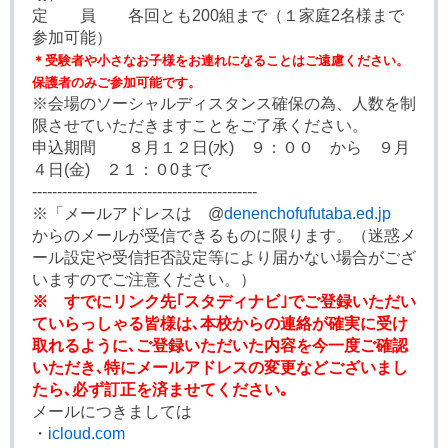
定 員 各回とも200組まで（１家庭2名様まで
参加可能）
＊受験者や小さなお子様をお連れになることはご遠慮ください。
保護者のみご参加可能です。
※会場のソーシャルディスタンス確保の為、人数を制
限させていただきますことをご了承ください。
申込期間 ８月１２日(水) ９：００ から ９月
４日(金) ２１：０0まで
---------------------------------------------
※「メールアドレスは @
denenchofufutaba.ed.jp
からのメールが受信できるものに限ります。（迷惑メ
ール設定や受信拒否設定等により届かない場合がござ
いますのでご注意ください。）
※ すでにリンク先｢スタディナビ｣でご登録いただい
ていらっしゃる皆様は､本校からの連絡が確実に受け
取れるように､ご登録いただいた内容を今一度ご確認
いただき､特にメールアドレスの変更などございまし
たら､必ず訂正を済ませてください｡
メールにつきましては
・
icloud.com