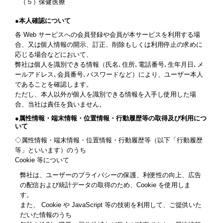
（５）保健医療
●本人確認について
各 Web サービスへの会員登録や会員が本サービスを利用する場
合、又は個人情報の開示、訂正、削除もしくは利用停止の求めに
応じる場合などにおいて、
弊社は個人を識別できる情報（氏名､住所､電話番号､生年月日､メ
ールアドレス､会員番号､パスワードなど）により、ユーザー本人
であることを確認します。
ただし、本人以外が個人を識別できる情報を入手し使用した場
合、当社は責任を負いません。
●属性情報・端末情報・位置情報・行動履歴等の取得及び利用につ
いて
◇属性情報・端末情報・位置情報・行動履歴等（以下「行動履歴
等」といいます）のうち
Cookie 等について
弊社は、ユーザーのプライバシーの保護、利便性の向上、広告
の配信および統計データの取得のため、Cookie を使用しま
す。
また、 Cookie や JavaScript 等の技術を利用して、ご提供いた
だいた情報のうち