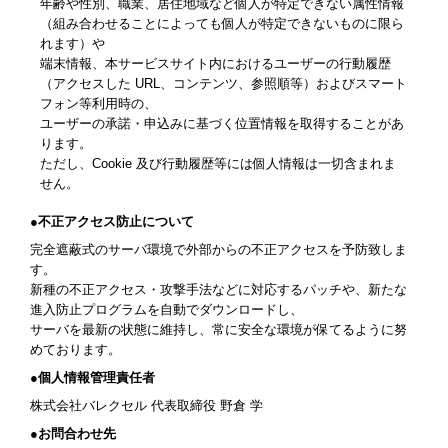
年齢や性別、職業、居住地域など個人が特定できない属性情報
（組み合わせることによっても個人が特定できないものに限ら
れます）や
端末情報、本サービスサイト内におけるユーザーの行動履歴
（アクセスした URL、コンテンツ、参照順等）およびスマート
フォン等利用時の、
ユーザーの承諾・申込みに基づく位置情報を取得することがあ
ります。
ただし、Cookie 及び行動履歴等には個人情報は一切含まれま
せん。
●不正アクセス防止について
完全遮蔽式のサーバ環境で外部からの不正アクセスを予防致しま
す。
新種の不正アクセス・攻撃手法などに対応するパッチや、新たな
進入防止プログラムを自動でダウンロードし、
サーバを最新の状態に維持し、常に安全な環境が保てるように努
めております。
●個人情報管理責任者
株式会社バレクセル 代表取締役 野倉 学
●お問合わせ先