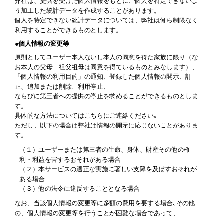
弊社は、提供を受けた個人情報をもとに、個人を特定できないよ
う加工した統計データを作成することがあります。
個人を特定できない統計データについては、弊社は何ら制限なく
利用することができるものとします。
●個人情報の変更等
原則としてユーザー本人ないし本人の同意を得た家族に限り（な
お本人の父母、祖父祖母は同意を得ているものとみなします）、
「個人情報の利用目的」の通知、登録した個人情報の開示、訂
正、追加または削除、利用停止、
ならびに第三者への提供の停止を求めることができるものとしま
す。
具体的な方法についてはこちらにご連絡ください｡
ただし、以下の場合は弊社は情報の開示に応じないことがありま
す。
（１）ユーザーまたは第三者の生命、身体、財産その他の権
利・利益を害するおそれがある場合
（２）本サービスの適正な実施に著しい支障を及ぼすおそれが
ある場合
（３）他の法令に違反することとなる場合
なお、当該個人情報の変更等に多額の費用を要する場合､その他
の、個人情報の変更等を行うことが困難な場合であって、