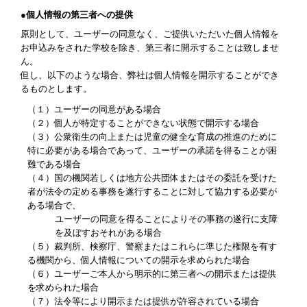
●個人情報の第三者への提供
原則として、ユーザーの同意なく、ご提供いただいた個人情報を
お申込みをされた学校を除き、第三者に開示することは致しませ
ん。
但し、以下のような場合、弊社は個人情報を開示することができ
るものとします。
（１）ユーザーの同意がある場合
（２）個人が特定することができない状態で開示する場合
（３）公衆衛生の向上または児童の健全な育成の推進のために
特に必要がある場合であって、ユーザーの承諾を得ることが困
難である場合
（４）国の機関若しくは地方公共団体またはその委託を受けた
者が法令の定める事務を遂行することに対して協力する必要が
ある場合で、
ユーザーの同意を得ることによりその事務の遂行に支障
を及ぼすおそれがある場合
（５）裁判所、検察庁、警察またはこれらに準じた権限を有す
る機関から、個人情報についての開示を求められた場合
（６）ユーザーご本人から明示的に第三者への開示または提供
を求められた場合
（７）法令等により開示または提供が許容されている場合