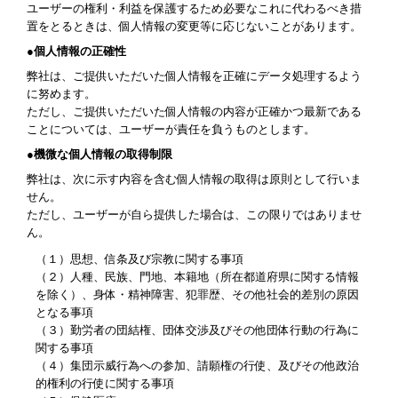
ユーザーの権利・利益を保護するため必要なこれに代わるべき措
置をとるときは、個人情報の変更等に応じないことがあります。
●個人情報の正確性
弊社は、ご提供いただいた個人情報を正確にデータ処理するよう
に努めます。
ただし、ご提供いただいた個人情報の内容が正確かつ最新である
ことについては、ユーザーが責任を負うものとします。
●機微な個人情報の取得制限
弊社は、次に示す内容を含む個人情報の取得は原則として行いま
せん。
ただし、ユーザーが自ら提供した場合は、この限りではありませ
ん。
（１）思想、信条及び宗教に関する事項
（２）人種、民族、門地、本籍地（所在都道府県に関する情報
を除く）、身体・精神障害、犯罪歴、その他社会的差別の原因
となる事項
（３）勤労者の団結権、団体交渉及びその他団体行動の行為に
関する事項
（４）集団示威行為への参加、請願権の行使、及びその他政治
的権利の行使に関する事項