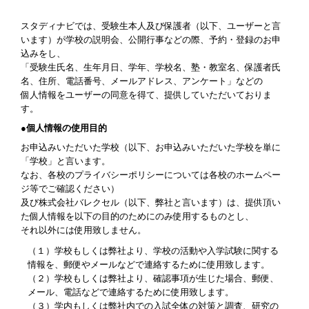
スタディナビでは、受験生本人及び保護者（以下、ユーザーと言
います）が学校の説明会、公開行事などの際、予約・登録のお申
込みをし、
「受験生氏名、生年月日、学年、学校名、塾・教室名、保護者氏
名、住所、電話番号、メールアドレス、アンケート」などの
個人情報をユーザーの同意を得て、提供していただいておりま
す。
●個人情報の使用目的
お申込みいただいた学校（以下、お申込みいただいた学校を単に
「学校」と言います。
なお、各校のプライバシーポリシーについては各校のホームペー
ジ等でご確認ください）
及び株式会社バレクセル（以下、弊社と言います）は、提供頂い
た個人情報を以下の目的のためにのみ使用するものとし、
それ以外には使用致しません。
（１）学校もしくは弊社より、学校の活動や入学試験に関する
情報を、郵便やメールなどで連絡するために使用致します。
（２）学校もしくは弊社より、確認事項が生じた場合、郵便、
メール、電話などで連絡するために使用致します。
（３）学内もしくは弊社内での入試全体の対策と調査、研究の