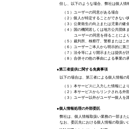
但し、以下のような場合、弊社は個人情
（１）ユーザーの同意がある場合
（２）個人が特定することができない
（３）公衆衛生の向上または児童の健
（４）国の機関若しくは地方公共団体
ユーザーの同意を得ることによ
（５）裁判所、検察庁、警察またはこ
（６）ユーザーご本人から明示的に第
（７）法令等により開示または提供が
（８）合併その他の事由による事業の
●第三者提供に関する免責事項
以下の場合は、第三者による個人情報の
（１）本サービスに入力した情報によ
（２）本サービスからリンクされる外
（３）ユーザー以外がユーザー個人を識
●個人情報処理の外部委託
弊社は、個人情報取扱い業務の一部また
なお、委託先における個人情報の取扱い