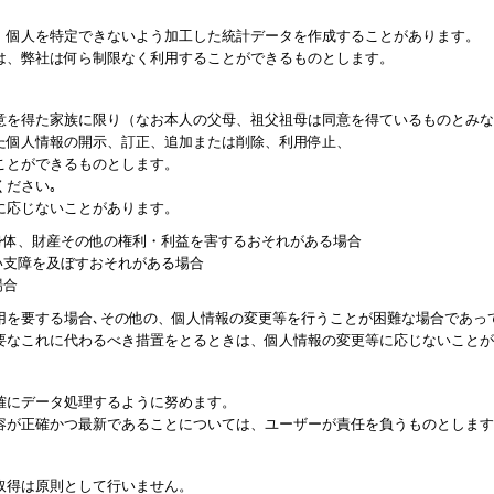
、個人を特定できないよう加工した統計データを作成することがあります。
は、弊社は何ら制限なく利用することができるものとします。
意を得た家族に限り（なお本人の父母、祖父祖母は同意を得ているものとみな
た個人情報の開示、訂正、追加または削除、利用停止、
ことができるものとします。
ください｡
に応じないことがあります。
身体、財産その他の権利・利益を害するおそれがある場合
い支障を及ぼすおそれがある場合
場合
用を要する場合､その他の、個人情報の変更等を行うことが困難な場合であっ
要なこれに代わるべき措置をとるときは、個人情報の変更等に応じないことが
確にデータ処理するように努めます。
容が正確かつ最新であることについては、ユーザーが責任を負うものとします
取得は原則として行いません。