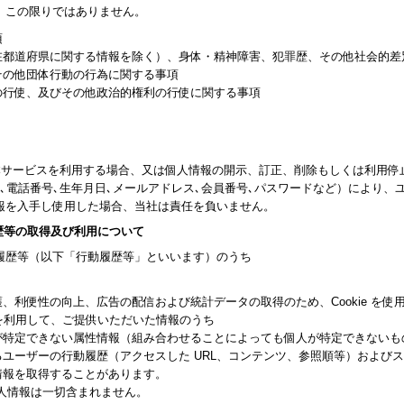
、この限りではありません。
項
在都道府県に関する情報を除く）、身体・精神障害、犯罪歴、その他社会的差
その他団体行動の行為に関する事項
の行使、及びその他政治的権利の行使に関する事項
が本サービスを利用する場合、又は個人情報の開示、訂正、削除もしくは利用
､電話番号､生年月日､メールアドレス､会員番号､パスワードなど）により、
報を入手し使用した場合、当社は責任を負いません。
歴等の取得及び利用について
履歴等（以下「行動履歴等」といいます）のうち
、利便性の向上、広告の配信および統計データの取得のため、Cookie を使
 等の技術を利用して、ご提供いただいた情報のうち
が特定できない属性情報（組み合わせることによっても個人が特定できないも
ユーザーの行動履歴（アクセスした URL、コンテンツ、参照順等）および
情報を取得することがあります。
は個人情報は一切含まれません。