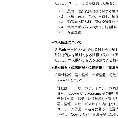
ただし、ユーザーが自ら提供した場合は
（１）思想、信条及び宗教に関する事
（２）人種、民族、門地、本籍地（所
（３）勤労者の団結権、団体交渉及び
（４）集団示威行為への参加、請願権
（５）保健医療
●本人確認について
各 Web サービスへの会員登録や会員
弊社は個人を識別できる情報（氏名､住所
ただし、本人以外が個人を識別できる情
●属性情報・端末情報・位置情報・行動履
◇属性情報・端末情報・位置情報・行動
Cookie 等について
弊社は、ユーザーのプライバシーの保護
また、 Cookie や JavaScript
年齢や性別、職業、居住地域など個人
端末情報、本サービスサイト内における
ユーザーの承諾・申込みに基づく位置
ただし、Cookie 及び行動履歴等に