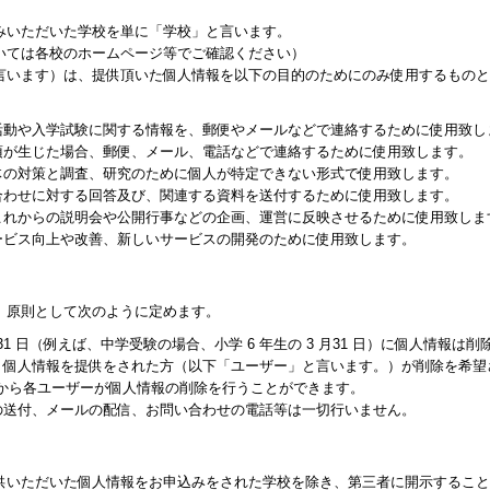
みいただいた学校を単に「学校」と言います。
いては各校のホームページ等でご確認ください）
言います）は、提供頂いた個人情報を以下の目的のためにのみ使用するものと
活動や入学試験に関する情報を、郵便やメールなどで連絡するために使用致し
項が生じた場合、郵便、メール、電話などで連絡するために使用致します。
体の対策と調査、研究のために個人が特定できない形式で使用致します。
合わせに対する回答及び、関連する資料を送付するために使用致します。
これからの説明会や公開行事などの企画、運営に反映させるために使用致しま
ービス向上や改善、新しいサービスの開発のために使用致します。
、原則として次のように定めます。
31 日（例えば、中学受験の場合、小学 6 年生の 3 月31 日）に個人情報は
、個人情報を提供をされた方（以下「ユーザー」と言います。）が削除を希望
ジから各ユーザーが個人情報の削除を行うことができます。
の送付、メールの配信、お問い合わせの電話等は一切行いません。
供いただいた個人情報をお申込みをされた学校を除き、第三者に開示すること