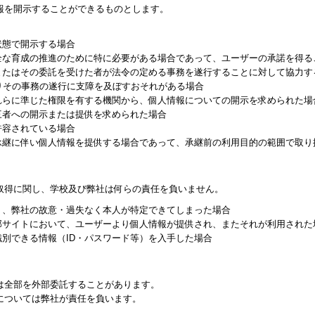
報を開示することができるものとします。
状態で開示する場合
全な育成の推進のために特に必要がある場合であって、ユーザーの承諾を得る
またはその委託を受けた者が法令の定める事務を遂行することに対して協力す
りその事務の遂行に支障を及ぼすおそれがある場合
れらに準じた権限を有する機関から、個人情報についての開示を求められた場
三者への開示または提供を求められた場合
許容されている場合
承継に伴い個人情報を提供する場合であって、承継前の利用目的の範囲で取り
取得に関し、学校及び弊社は何らの責任を負いません。
り、弊社の故意・過失なく本人が特定できてしまった場合
部サイトにおいて、ユーザーより個人情報が提供され、またそれが利用された
別できる情報（ID・パスワード等）を入手した場合
は全部を外部委託することがあります。
については弊社が責任を負います。